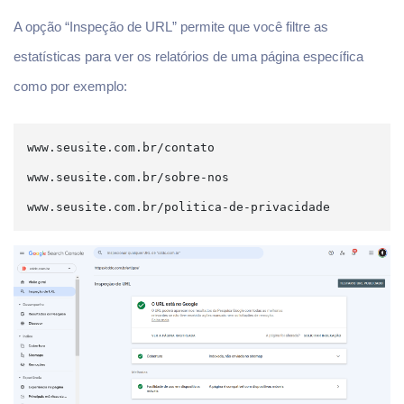
A opção “Inspeção de URL” permite que você filtre as
estatísticas para ver os relatórios de uma página específica
como por exemplo:
www
.
seusite
.
com
.
br
/
contato
www
.
seusite
.
com
.
br
/
sobre
-
nos
www
.
seusite
.
com
.
br
/
politica
-
de
-
privacidade