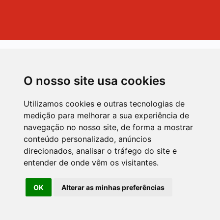
O nosso site usa cookies
Sobre nós
Utilizamos cookies e outras tecnologias de
medição para melhorar a sua experiência de
navegação no nosso site, de forma a mostrar
Empresa de Belo Horizonte especializada em
conteúdo personalizado, anúncios
hospedagem, privacidade e performance de sites.
direcionados, analisar o tráfego do site e
entender de onde vêm os visitantes.
OK
Alterar as minhas preferências
Apps
LGPD
Cardápio Digital
Certificado SSL